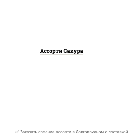
филадельфия дуэт ролл,
креветка люкс ролл, ролл
цезарь
Ассорти Сакура
✅ Заказать средние ассорти в Долгопрудном с доставкой