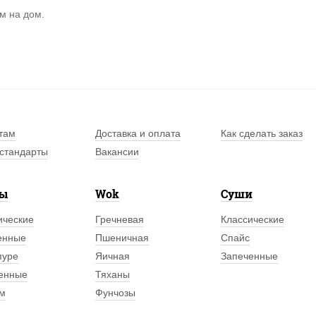
м на дом.
там
Доставка и оплата
Как сделать заказ
стандарты
Вакансии
лы
Wok
Суши
ические
Гречневая
Классические
енные
Пшеничная
Спайс
пуре
Яичная
Запеченные
енные
Тяханы
м
Фунчозы