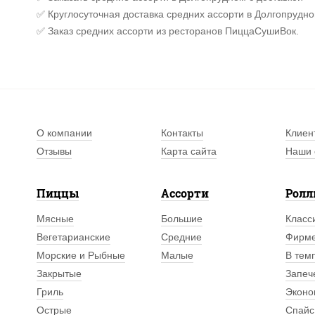
✅ Круглосуточная доставка средних ассорти в Долгопрудно
✅ Заказ средних ассорти из ресторанов ПиццаСушиВок.
О компании
Контакты
Клиен
Отзывы
Карта сайта
Наши 
Пиццы
Ассорти
Рол
Мясные
Большие
Класс
Вегетарианские
Средние
Фирм
Морские и Рыбные
Малые
В тем
Закрытые
Запеч
Гриль
Эконо
Острые
Спайс