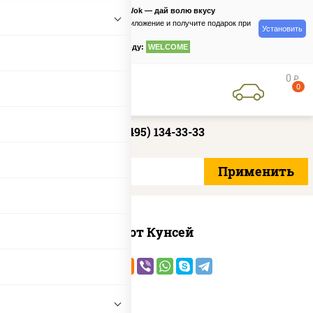
PizzaSushiWok — дай волю вкусу
Скачайте приложение и получите подарок при
Установить
заказе
по промокоду:
WELCOME
0
руб
0
+7 (495) 134-33-33
Хот Кунсей