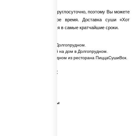
Мы работаем для Вас круглосуточно, поэтому Вы можете
сделать заказ в любое время. Доставка суши «Хот
Кунсей» осуществляется в самые кратчайшие сроки.
✅ Хот Кунсей заказать в Долгопрудном.
✅ Хот Кунсей с доставкой на дом в Долгопрудном.
✅ Хот Кунсей в Долгопрудном из ресторана ПиццаСушиВок.
Категории товара:
Суши сити вок
Ближайшая суши
Все виды суши и роллы
Самые лучшие суши
Важная рыба суши
Много рыбы суши