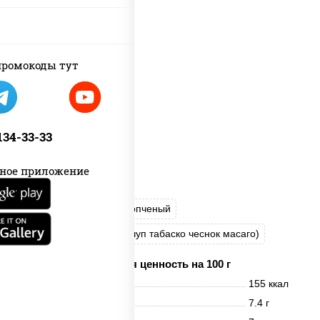
ромокоды тут
 134-33-33
ное приложение
рис
нори
лосось копченый
соус "Хот" (майонез кетчуп табаско чеснок масаго)
Пищевая ценность на 100 г
Энерг. ценность
155 ккал
Белки
7.4 г