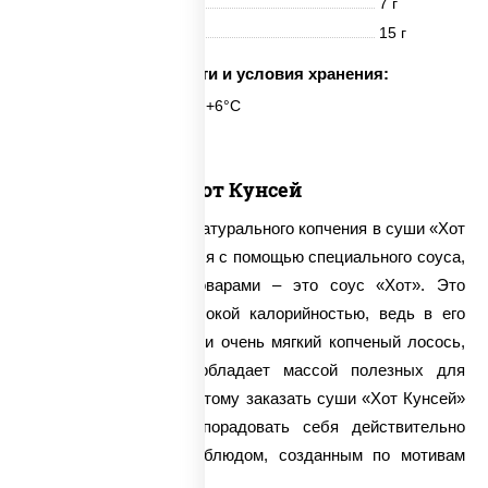
Жиры
7 г
Углеводы
15 г
Срок годности и условия хранения:
6 часов при t° от +2°C до +6°C
Хот Кунсей
Аромат и вкус лосося натурального копчения в суши «Хот
Кунсей» подчеркиваются с помощью специального соуса,
созданного нашими поварами – это соус «Хот». Это
блюдо отличается высокой калорийностью, ведь в его
состав входит жирный и очень мягкий копченый лосось,
который к тому же обладает массой полезных для
организма свойств. Поэтому заказать суши «Хот Кунсей»
стоит, если хочется порадовать себя действительно
вкусным и полезным блюдом, созданным по мотивам
японской кухни.