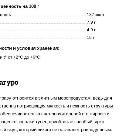
ценность на 100 г
нность
137 ккал
7.9 г
4.9 г
15 г
ности и условия хранения:
и t° от +2°C до +6°C
агуро
праву относится к элитным морепродуктам, ведь для
йственна потрясающая мягкость и нежность структуры
 обеспечивается за счет значительной его жирности.
роцессе засолки тунец приобретает особый, ярко
ый вкус, который никого не оставляет равнодушным.