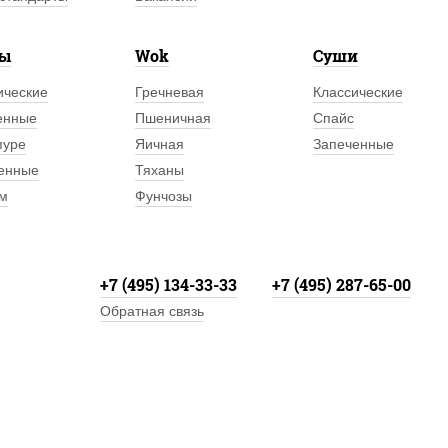
лы
Wok
Суши
ические
Гречневая
Классические
енные
Пшеничная
Спайс
пуре
Яичная
Запеченные
енные
Тяханы
м
Фунчозы
+7 (495) 134-33-33
+7 (495) 287-65-00
Обратная связь