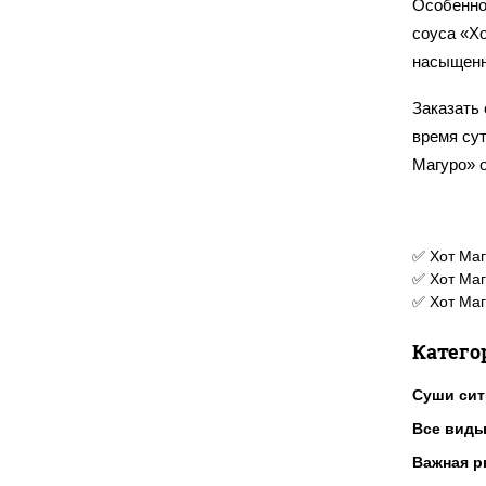
Особенно
соуса «Х
насыщенн
Заказать 
время сут
Магуро» 
✅ Хот Маг
✅ Хот Маг
✅ Хот Маг
Катего
Суши сит
Все виды
Важная р