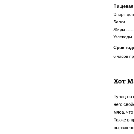
Пищевая 
Энерг. це
Белки
Жиры
Углеводы
Срок год
6 часов пр
Хот М
Тунец по 
него сво
мяса, что
Также в п
выраженн