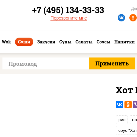
+7 (495) 134-33-33
Де
Перезвоните мне
Wok
Суши
Закуски
Супы
Салаты
Соусы
Напитки
Хот
рис
но
соус "Хо