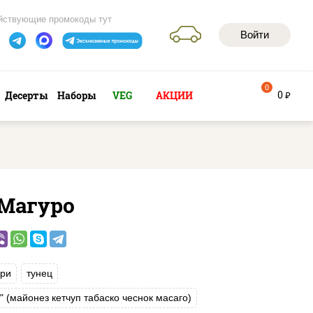
йствующие промокоды тут
Войти
0
0
Десерты
Наборы
VEG
АКЦИИ
руб
 Магуро
ри
тунец
т" (майонез кетчуп табаско чеснок масаго)