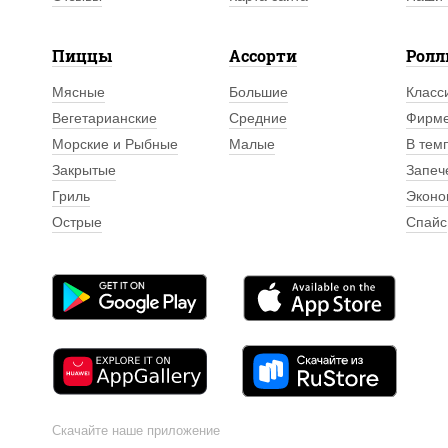
Пиццы
Ассорти
Рол
Мясные
Большие
Класс
Вегетарианские
Средние
Фирм
Морские и Рыбные
Малые
В тем
Закрытые
Запеч
Гриль
Эконо
Острые
Спайс
Скачайте наше приложение