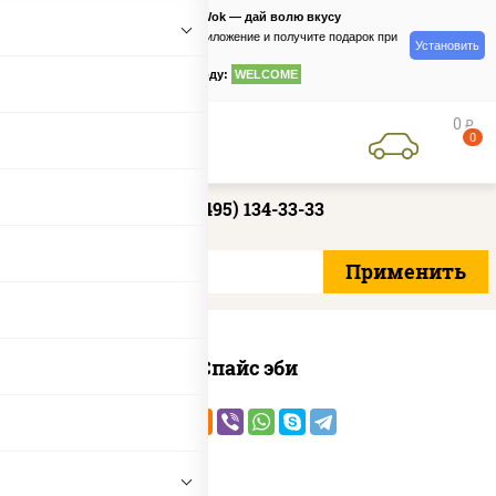
PizzaSushiWok — дай волю вкусу
Скачайте приложение и получите подарок при
Установить
заказе
по промокоду:
WELCOME
0
руб
0
+7 (495) 134-33-33
Спайс эби