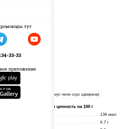
ромокоды тут
 134-33-33
ное приложение
рис
нори
креветки
соус "Спайс" (майонез соус чили соус шрирача)
Пищевая ценность на 100 г
Энерг. ценность
136 ккал
Белки
6.7 г