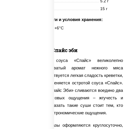
Жиры
5.2 г
Углеводы
15 г
Срок годности и условия хранения:
6 часов при t° от +2°C до +6°C
Спайс эби
Жгуче-острый вкус соуса «Спайс» великолепно
подчеркивает сладковатый аромат нежного мяса
креветки. Сначала чувствуется легкая сладость креветки,
которая постепенно оттеняется остротой соуса «Спайс».
Фактически, в суши «Спайс Эби» сливаются воедино два
противоположных вкусовых ощущения – жгучесть и
сладость. Поэтому заказать такие суши стоит тем, кто
ценит оригинальные гастрономические ощущения.
Нашей компанией заказы оформляются круглосуточно,