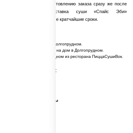
мы приступаем к приготовлению заказа сразу же после
его получения. Доставка суши «Спайс Эби»
осуществляется в самые кратчайшие сроки.
✅ Спайс эби заказать в Долгопрудном.
✅ Спайс эби с доставкой на дом в Долгопрудном.
✅ Спайс эби в Долгопрудном из ресторана ПиццаСушиВок.
Категории товара:
Суши сити вок
Ближайшая суши
Все виды суши и роллы
Самые лучшие суши
Важная рыба суши
Много рыбы суши