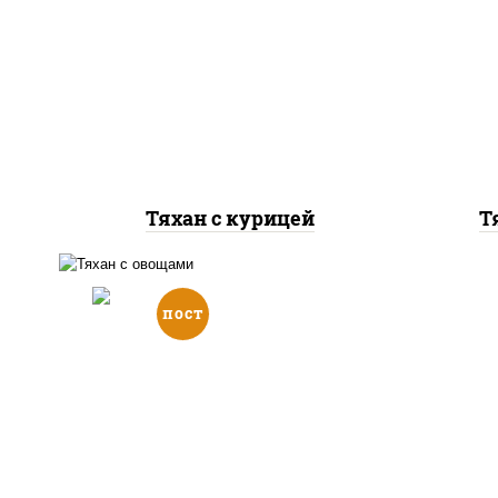
масло растительное,
м
грудка куриная, морковь,
го
лук репчатый, перец
болгарский, рис, соус
б
"чесночный", кунжут
"
Тяхан с курицей
Т
пост
масло растительное,
морковь, лук репчатый,
перец болгарский, рис, соус
"чесночный", кунжут