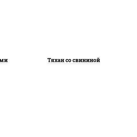
е,
масло растительное,
лук
свинина, морковь, лук
репчатый, перец
ус
болгарский, рис, соус
ут
"чесночный", кунжут
ами
Тяхан со свининой