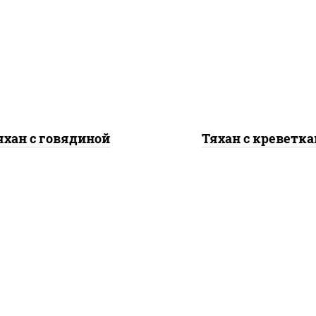
асло растительное,
масло растительно
вядина, морковь, лук
креветки, морковь, 
репчатый, перец
репчатый, перец
олгарский, рис, соус
болгарский, рис, со
чесночный", кунжут
"чесночный", кунж
яхан с говядиной
Тяхан с креветк