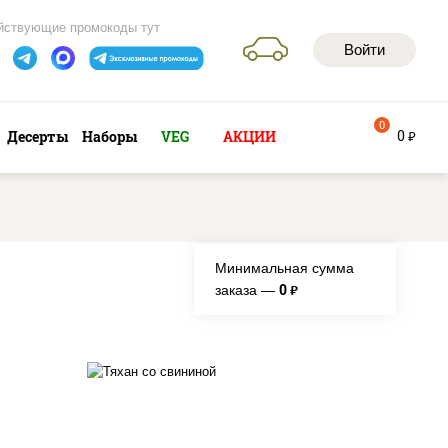
йствующие промокоды тут
Войти
0
0
Десерты
Наборы
VEG
АКЦИИ
руб
Минимальная сумма
0
заказа —
руб.