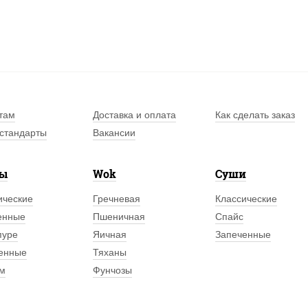
там
Доставка и оплата
Как сделать заказ
стандарты
Вакансии
лы
Wok
Суши
ические
Гречневая
Классические
енные
Пшеничная
Спайс
пуре
Яичная
Запеченные
енные
Тяханы
м
Фунчозы