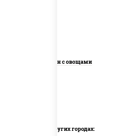
масло растительное, морковь, лук
репчатый, перец болгарский, рис,
соус "чесночный", кунжут
Тяхан с овощами
Доставка в других городах: