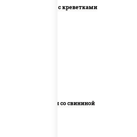
Тяхан с креветками
масло растительное, свинина,
морковь, лук репчатый, перец
болгарский, рис, соус "чесночный",
кунжут
Тяхан со свининой
пост