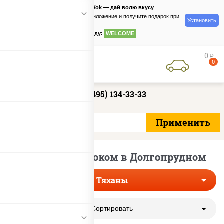
PizzaSushiWok — дай волю вкусу
Скачайте приложение и получите подарок при
Установить
заказе
по промокоду:
WELCOME
0
руб
0
+7 (495) 134-33-33
Тяханы с чесноком в Долгопрудном
Тяханы
Сортировать