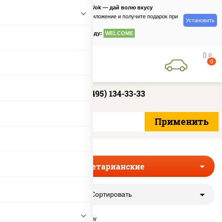
PizzaSushiWok — дай волю вкусу
Скачайте приложение и получите подарок при
Установить
заказе
по промокоду:
WELCOME
0
руб
0
+7 (495) 134-33-33
Вегетарианские
Сортировать