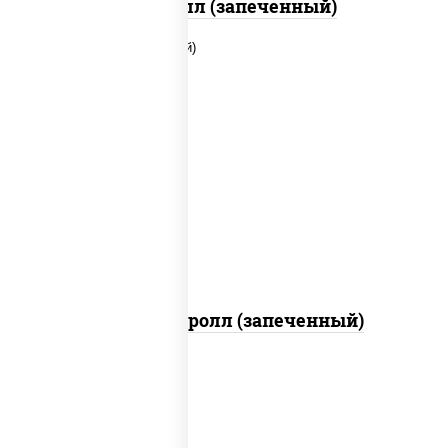
Ойси ролл (запеченный)
рис, нори, соус "яки" (майонез чеснок
масаго лосось слабосолёный),
помидоры, краб снежный, соус "спайс"
(майонез соус чили соус шрирача)
Чили кани ролл (запеченный)