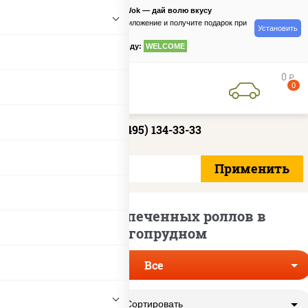
PizzaSushiWok — дай волю вкусу
Скачайте приложение и получите подарок при
Установить
заказе
по промокоду:
WELCOME
0
руб
0
+7 (495) 134-33-33
Доставка запеченных роллов в
Долгопрудном
Все
Сортировать