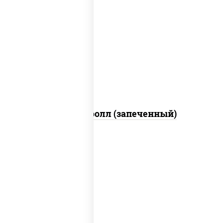
рис, нори, сыр сливочный, огурцы
свежие, икра "масаго", соус "яки"
(майонез чеснок масаго лосось
слабосолёный), соус "унаги"
Сальмон ролл (запеченный)
рис, нори, сыр сливочный, бекон, куриная
грудка с паприкой, сыр "пармезан", соус
"цезарь" (масло растительное
загустители сахар яйца чеснок специи
перец черный консерванты)