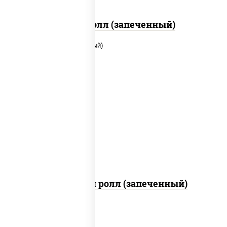
Бостон ролл (запеченный)
рис, нори, сыр сливочный, помидоры,
куриная грудка с паприкой, соус "спайс"
(майонез соус чили соус шрирача)
Чили чикен ролл (запеченный)