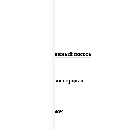
рис, нори, огурцы свежие, омлет, лосось
слабосоленый, соус "хот" (майонез
кетчуп табаско чеснок масаго)
Запеченный лосось
Доставка в других городах:
Предлагаем также: