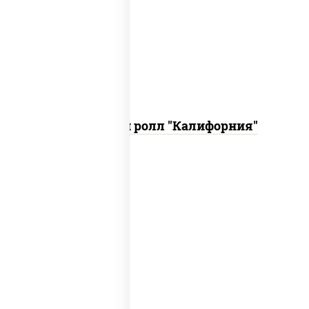
рис, нори, огурцы свежие, краб снежный,
икра "масаго", соус "хот" (майонез
кетчуп табаско чеснок масаго)
Запеченный ролл "Калифорния"
рис, нори, сыр сливочный, огурцы
свежие, куриная грудка с паприкой,
бекон, соус "унаги", кунжут