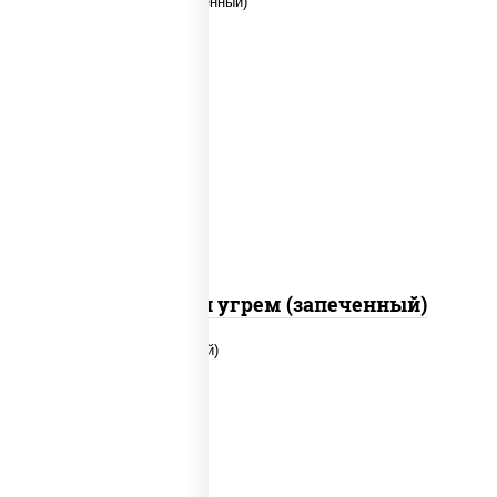
рис, нори, огурцы свежие, креветки,
угорь копченый, икра "масаго", соус
"хот" (майонез кетчуп табаско чеснок
масаго)
С креветкой и угрем (запеченный)
рис, нори, огурцы свежие, помидоры,
куриная грудка с паприкой, соус "шеф"