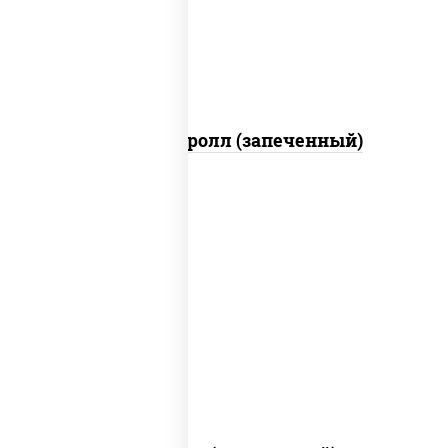
(майонез соус соевый зелень чеснок)
Тори Маки ролл (запеченный)
рис, нори, сыр сливочный, огурцы
свежие, креветки, лосось слабосоленый,
соус "унаги", соус "спайс" (майонез соус
чили соус шрирача), икра "масаго"