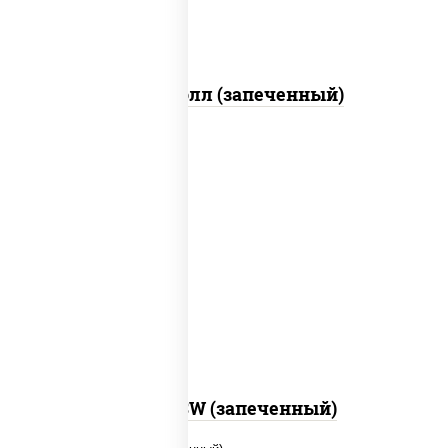
Митто ролл (запеченный)
рис, нори, сыр сливочный, краб снежный,
соус "яки" (майонез чеснок масаго
лосось слабосолёный), соус "унаги"
Город PSW (запеченный)