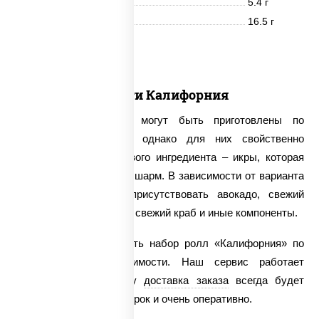
Жиры
5.4 г
Углеводы
16.5 г
24 шт.
Ассорти Калифорния
Роллы «Калифорния» могут быть приготовлены по
нескольким рецептам, однако для них свойственно
наличие одного ключевого ингредиента – икры, которая
придает блюду особый шарм. В зависимости от варианта
ролла в нем могут присутствовать авокадо, свежий
огурец, копченый угорь, свежий краб и иные компоненты.
Мы предлагаем заказать набор ролл «Калифорния» по
очень доступной стоимости. Наш сервис работает
круглосуточно, поэтому
доставка заказа
всегда будет
осуществлена точно в срок и очень оперативно.