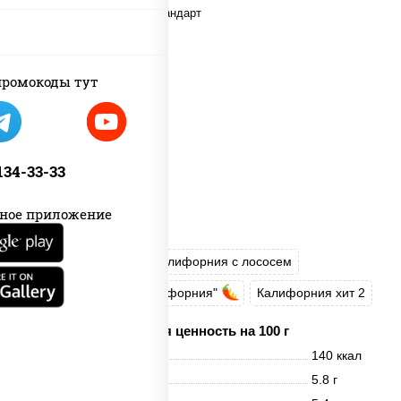
ромокоды тут
 134-33-33
ное приложение
Калифорния хит 1
Калифорния с лососем
Запеченный ролл "Калифорния"
Калифорния хит 2
Пищевая ценность на 100 г
Энерг. ценность
140 ккал
Белки
5.8 г