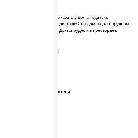
✅ Ассорти Калифорния заказать в Долгопрудном.
✅ Ассорти Калифорния с доставкой на дом в Долгопрудном.
✅ Ассорти Калифорния в Долгопрудном из ресторана
ПиццаСушиВок.
Категории товара:
Сет пицца роллы
Суши вок ассорти
Ассорти сеты
Пицца суши вок сеты роллы
Пицца суши вок сеты
Сеты суши вок
Суши в суши сет
Суши сет солнцево