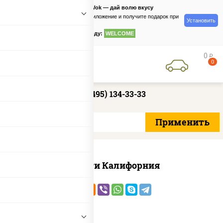
PizzaSushiWok — дай волю вкусу
Скачайте приложение и получите подарок при
Установить
заказе
по промокоду:
WELCOME
0
руб
0
+7 (495) 134-33-33
Ассорти Калифорния