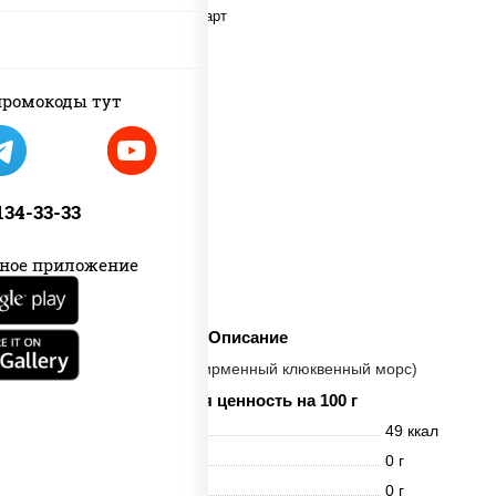
ромокоды тут
 134-33-33
ное приложение
Описание
(Натуральный, фирменный клюквенный морс)
Пищевая ценность на 100 г
Энерг. ценность
49 ккал
Белки
0 г
Жиры
0 г