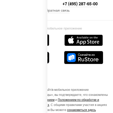
+7 (495) 134-33-33
+7 (495) 287-65-00
Обратная связь
Установи мобильное приложение
Осуществляя вход на этот Сайт/в мобильное приложение
«ПиццаСушиВок - доставка еды», вы подтверждаете, что ознакомлены
с
Пользовательским соглашением
и
Положением по обработке и
защите персональных данных
. С общими правилами участия в акциях
и порядке получения подарков Вы можете
ознакомиться здесь