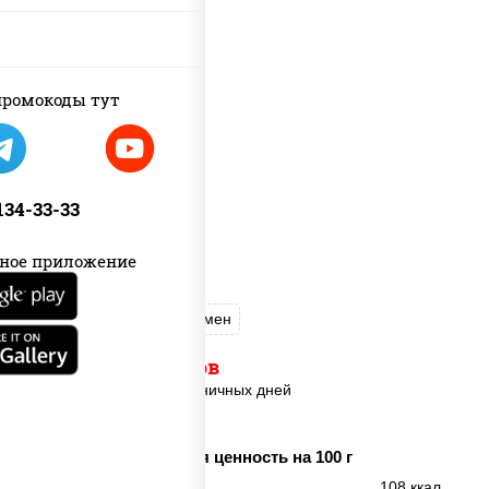
ромокоды тут
 134-33-33
ное приложение
Онигири с крабом
Рамен
с 11:00 до 16:00 часов
кроме выходных и праздничных дней
Пищевая ценность на 100 г
Энерг. ценность
108 ккал