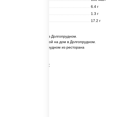
Белки
6.4 г
Жиры
1.3 г
Углеводы
17.2 г
✅ Ланч-сет №3 заказать в Долгопрудном.
✅ Ланч-сет №3 с доставкой на дом в Долгопрудном.
✅ Ланч-сет №3 в Долгопрудном из ресторана
ПиццаСушиВок.
Категории товара:
Пицца наборы
Суши вок наборы
Набор суш