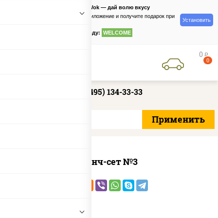
PizzaSushiWok — дай волю вкусу
Скачайте приложение и получите подарок при
Установить
заказе
по промокоду:
WELCOME
0
руб
0
+7 (495) 134-33-33
Ланч-сет №3