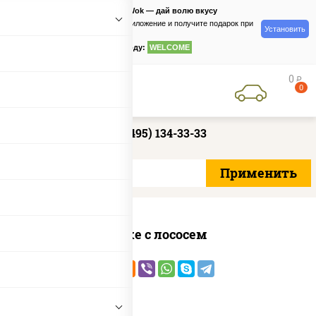
PizzaSushiWok — дай волю вкусу
Скачайте приложение и получите подарок при
Установить
заказе
по промокоду:
WELCOME
0
руб
0
+7 (495) 134-33-33
Поке с лососем