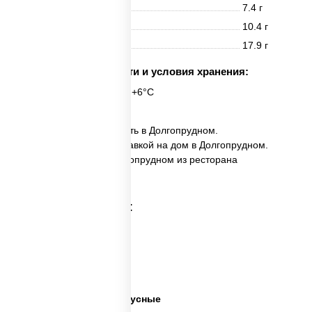
Белки
7.4 г
Жиры
10.4 г
Углеводы
17.9 г
Срок годности и условия хранения:
6 часов при t° от +2°C до +6°C
✅ Поке с лососем заказать в Долгопрудном.
✅ Поке с лососем с доставкой на дом в Долгопрудном.
✅ Поке с лососем в Долгопрудном из ресторана
ПиццаСушиВок.
Категории товара:
Суши салаты
Салаты на праздники
Готовые салаты
Салаты недорогие и вкусные