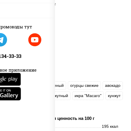
ромокоды тут
 134-33-33
ное приложение
рис
лосось слабосоленый
огурцы свежие
авокадо
салат "Чука"
соус кунжутный
икра "Масаго"
кунжут
нори
Пищевая ценность на 100 г
Энерг. ценность
195 ккал