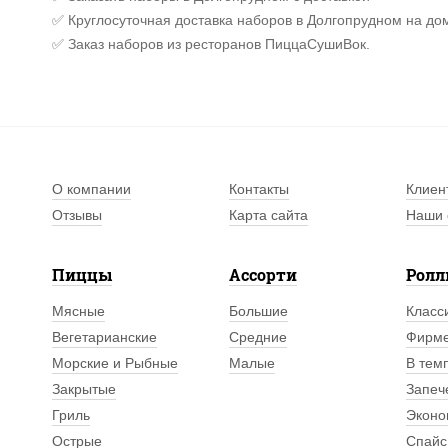
✅ Круглосуточная доставка наборов в Долгопрудном на до
✅ Заказ наборов из ресторанов ПиццаСушиВок.
О компании
Контакты
Клиен
Отзывы
Карта сайта
Наши 
Пиццы
Ассорти
Рол
Мясные
Большие
Класс
Вегетарианские
Средние
Фирм
Морские и Рыбные
Малые
В тем
Закрытые
Запеч
Гриль
Эконо
Острые
Спайс