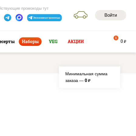
йствующие промокоды тут
Войти
0
0
есерты
Наборы
VEG
АКЦИИ
руб
Минимальная сумма
0
заказа —
руб.