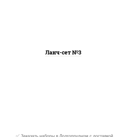
онигири с крабом, рамен
Ланч-сет №3
✅ Заказать наборы в Долгопрудном с доставкой