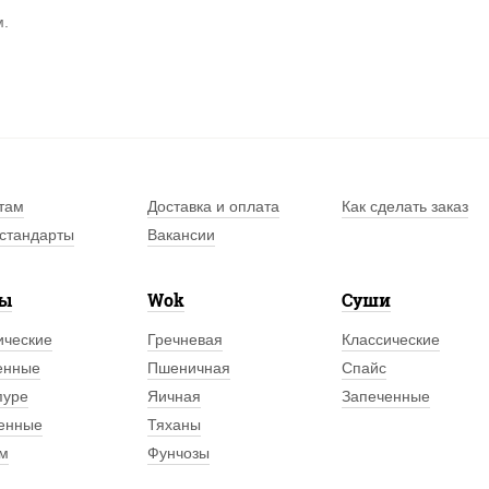
м.
там
Доставка и оплата
Как сделать заказ
стандарты
Вакансии
лы
Wok
Суши
ические
Гречневая
Классические
енные
Пшеничная
Спайс
пуре
Яичная
Запеченные
енные
Тяханы
м
Фунчозы