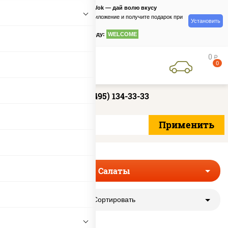
PizzaSushiWok — дай волю вкусу
Скачайте приложение и получите подарок при
Установить
заказе
по промокоду:
WELCOME
0
руб
0
+7 (495) 134-33-33
Салаты
Сортировать