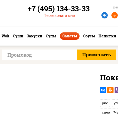
+7 (495) 134-33-33
Де
Перезвоните мне
Wok
Суши
Закуски
Супы
Салаты
Соусы
Напитки
Поке
рис
уг
салат "Чу