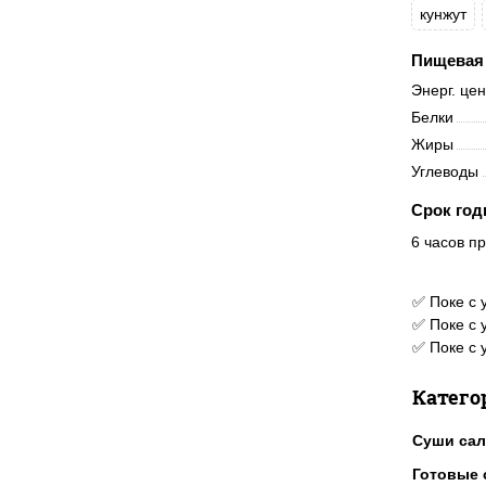
кунжут
Пищевая 
Энерг. це
Белки
Жиры
Углеводы
Срок год
6 часов пр
✅ Поке с 
✅ Поке с 
✅ Поке с 
Катего
Суши са
Готовые 