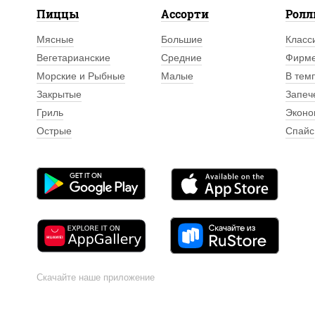
Пиццы
Ассорти
Рол
Мясные
Большие
Класс
Вегетарианские
Средние
Фирм
Морские и Рыбные
Малые
В тем
Закрытые
Запеч
Гриль
Эконо
Острые
Спайс
Скачайте наше приложение