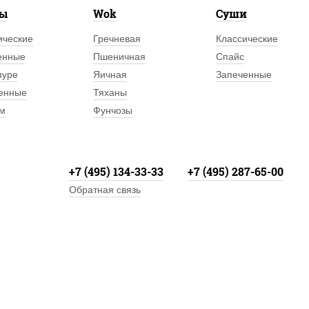
лы
Wok
Суши
ические
Гречневая
Классические
енные
Пшеничная
Спайс
пуре
Яичная
Запеченные
енные
Тяханы
м
Фунчозы
+7 (495) 134-33-33
+7 (495) 287-65-00
Обратная связь