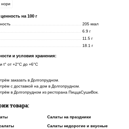
нори
ценность на 100 г
нность
205 ккал
6.9 г
11.5 г
18.1 г
ности и условия хранения:
и t° от +2°C до +6°C
угрём заказать в Долгопрудном.
угрём с доставкой на дом в Долгопрудном.
угрём в Долгопрудном из ресторана ПиццаСушиВок.
рии товара:
латы
Салаты на праздники
салаты
Салаты недорогие и вкусные