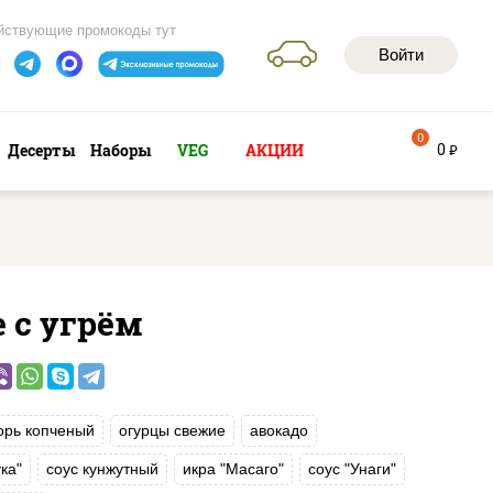
йствующие промокоды тут
Войти
0
0
Десерты
Наборы
VEG
АКЦИИ
руб
 с угрём
орь копченый
огурцы свежие
авокадо
ка"
соус кунжутный
икра "Масаго"
соус "Унаги"