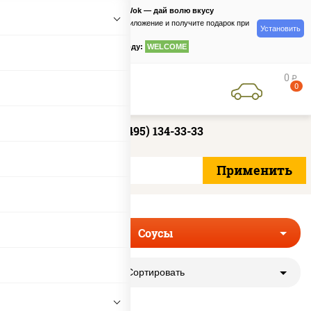
PizzaSushiWok — дай волю вкусу
Скачайте приложение и получите подарок при
Установить
заказе
по промокоду:
WELCOME
0
руб
0
+7 (495) 134-33-33
Соусы
Сортировать