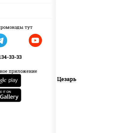
ромокоды тут
соус "цезарь" (масло растительное
загустители сахар яйца чеснок
специи перец черный консерванты)
 134-33-33
ное приложение
Цезарь