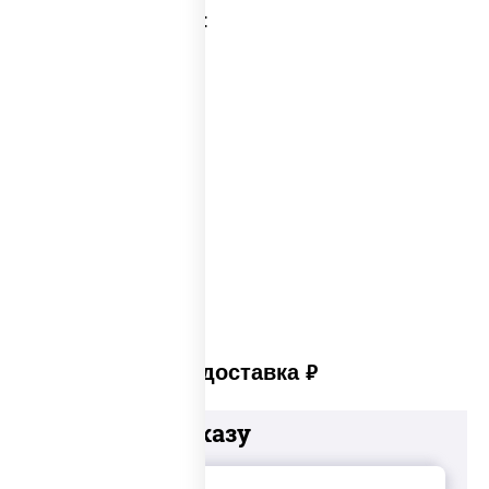
Категории товара:
Соусы суши
Wok соус
Соусы для вока
Белый соус для пиццы
Соус порционный
Соус вок
Платная доставка
руб
Добавьте к заказу