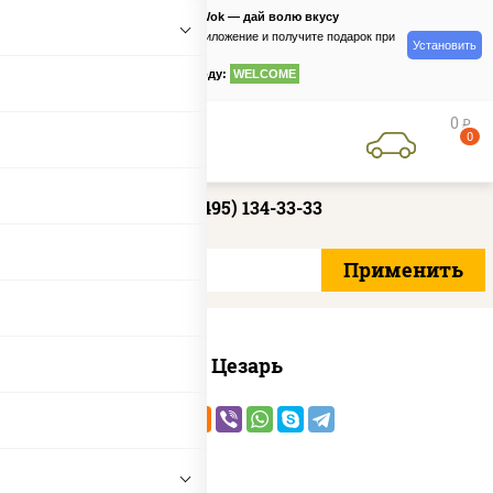
PizzaSushiWok — дай волю вкусу
Скачайте приложение и получите подарок при
Установить
заказе
по промокоду:
WELCOME
0
руб
0
+7 (495) 134-33-33
Цезарь