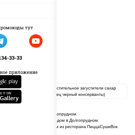
ромокоды тут
 134-33-33
ное приложение
соус "Цезарь" (масло растительное загустители сахар
яйца чеснок специи перец черный консерванты)
✅ Цезарь заказать в Долгопрудном.
✅ Цезарь с доставкой на дом в Долгопрудном.
✅ Цезарь в Долгопрудном из ресторана ПиццаСушиВок.