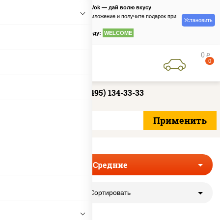
PizzaSushiWok — дай волю вкусу
Скачайте приложение и получите подарок при
Установить
заказе
по промокоду:
WELCOME
0
руб
0
+7 (495) 134-33-33
Средние
Сортировать