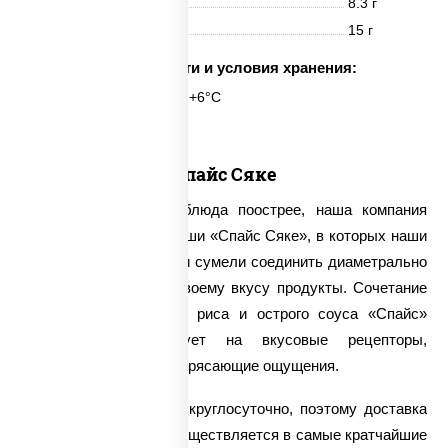
Жиры
8.3 г
Углеводы
15 г
Срок годности и условия хранения:
6 часов при t° от +2°C до +6°C
Спайс Сяке
Для тех, кто любит блюда поострее, наша компания
предлагает заказать суши «Спайс Сяке», в которых наши
мастера японской кухни сумели соединить диаметрально
противоположные по своему вкусу продукты. Сочетание
слабосоленого лосося, риса и острого соуса «Спайс»
мгновенно воздействует на вкусовые рецепторы,
доставляя поистине потрясающие ощущения.
Мы принимаем заказы круглосуточно, поэтому доставка
суши «Спайс Сяке» осуществляется в самые кратчайшие