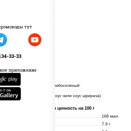
ромокоды тут
 134-33-33
ное приложение
рис
нори
лосось слабосоленый
соус "Спайс" (майонез соус чили соус шрирача)
Пищевая ценность на 100 г
Энерг. ценность
168 ккал
Белки
7.9 г