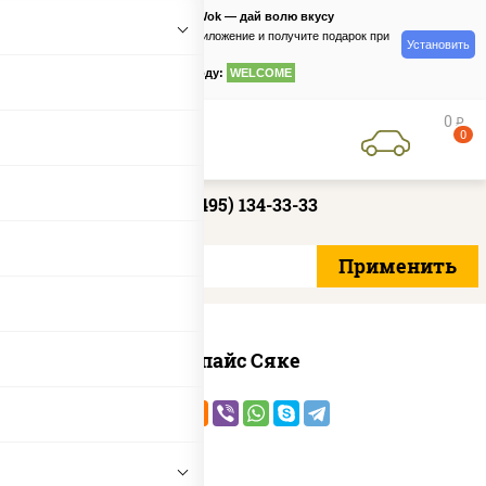
PizzaSushiWok — дай волю вкусу
Скачайте приложение и получите подарок при
Установить
заказе
по промокоду:
WELCOME
0
руб
0
+7 (495) 134-33-33
Спайс Сяке