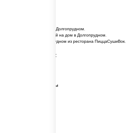
сроки.
✅ Спайс Сяке заказать в Долгопрудном.
✅ Спайс Сяке с доставкой на дом в Долгопрудном.
✅ Спайс Сяке в Долгопрудном из ресторана ПиццаСушиВок.
Категории товара:
Суши сити вок
Ближайшая суши
Все виды суши и роллы
Самые лучшие суши
Важная рыба суши
Много рыбы суши