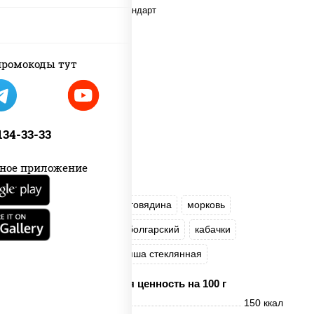
ромокоды тут
 134-33-33
ное приложение
масло растительное
говядина
морковь
лук репчатый
перец болгарский
кабачки
соус "Чесночный"
лапша стеклянная
Пищевая ценность на 100 г
Энерг. ценность
150 ккал