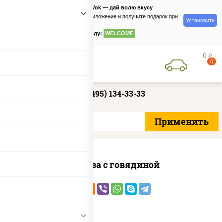
PizzaSushiWok — дай волю вкусу
Скачайте приложение и получите подарок при
Установить
заказе
по промокоду:
WELCOME
0
руб
0
+7 (495) 134-33-33
Фунчоза с говядиной