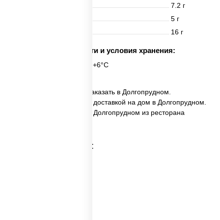
Белки
7.2 г
Жиры
5 г
Углеводы
16 г
Срок годности и условия хранения:
6 часов при t° от +2°C до +6°C
✅ Фунчоза с говядиной заказать в Долгопрудном.
✅ Фунчоза с говядиной с доставкой на дом в Долгопрудном.
✅ Фунчоза с говядиной в Долгопрудном из ресторана
ПиццаСушиВок.
Категории товара: