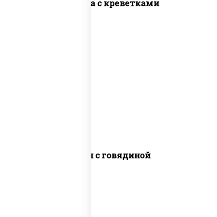
Фунчоза с креветками
масло растительное, говядина,
морковь, лук репчатый, перец
болгарский, рис, соус "чесночный",
кунжут
Тяхан с говядиной