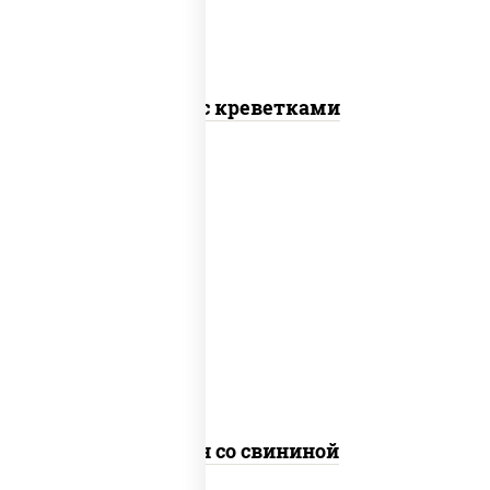
Соба с креветками
масло растительное, свинина,
морковь, лук репчатый, перец
болгарский, рис, соус "чесночный",
кунжут
Тяхан со свининой