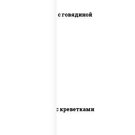
Удон с говядиной
масло растительное, креветки,
морковь, лук репчатый, перец
болгарский, кабачки, соус
"чесночный", лапша пшеничная
Удон с креветками