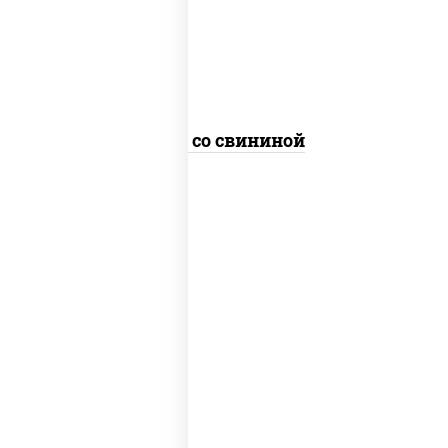
болгарский, кабачки, соус
"чесночный", лапша пшеничная
Удон со свининой
масло растительное, креветки,
морковь, лук репчатый, перец
болгарский, кабачки, соус
"чесночный", лапша стеклянная