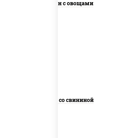
Тяхан с овощами
масло растительное, свинина,
морковь, лук репчатый, перец
болгарский, кабачки, соус
"чесночный", лапша гречневая
Соба со свининой
пост