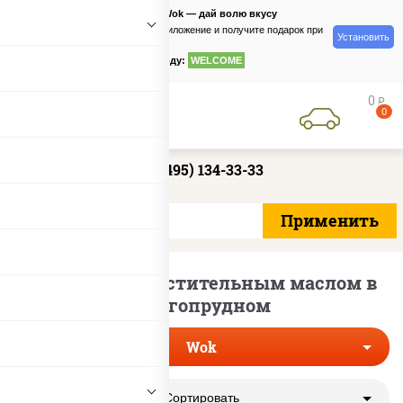
PizzaSushiWok — дай волю вкусу
Скачайте приложение и получите подарок при
Установить
заказе
по промокоду:
WELCOME
0
руб
0
+7 (495) 134-33-33
Лапша вок с растительным маслом в
Долгопрудном
Wok
Сортировать