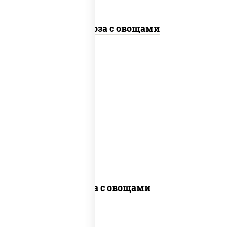
Фунчоза с овощами
пост
масло растительное, морковь, лук
репчатый, перец болгарский,
кабачки, соус "чесночный", лапша
гречневая, кунжут
Соба с овощами