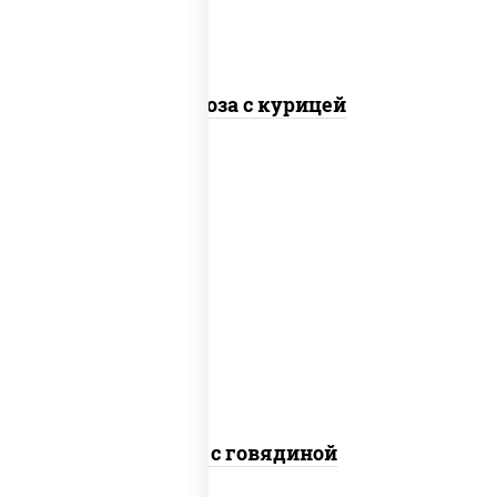
Фунчоза с курицей
масло растительное, говядина,
морковь, лук репчатый, перец
болгарский, кабачки, соус
"чесночный", лапша гречневая
Соба с говядиной