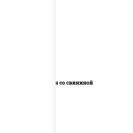
масло растительное, свинина,
морковь, лук репчатый, перец
болгарский, кабачки, соус
"чесночный", лапша яичная
Сомен со свининой
масло растительное, свинина,
морковь, лук репчатый, перец