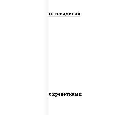
Сомен с говядиной
масло растительное, креветки,
морковь, лук репчатый, перец
болгарский, рис, соус "чесночный",
кунжут
Тяхан с креветками