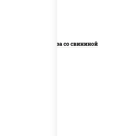
болгарский, кабачки, соус
"чесночный", лапша стеклянная
Фунчоза со свининой
пост
масло растительное, морковь, лук
репчатый, перец болгарский, рис,
соус "чесночный", кунжут