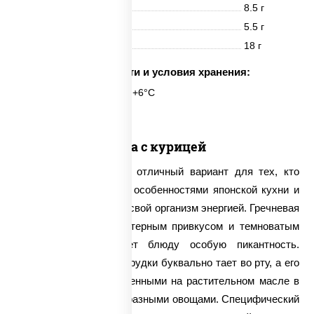
Белки
8.5 г
Жиры
5.5 г
Углеводы
18 г
Срок годности и условия хранения:
6 часов при t° от +2°C до +6°C
Соба с курицей
Соба с курицей – это отличный вариант для тех, кто
хочет познакомиться с особенностями японской кухни и
максимально зарядить свой организм энергией. Гречневая
лапша обладает характерным привкусом и темноватым
оттенком, что придает блюду особую пикантность.
Нежное филе куриной грудки буквально тает во рту, а его
вкус оттеняется обжаренными на растительном масле в
сковороде вок разнообразными овощами. Специфический