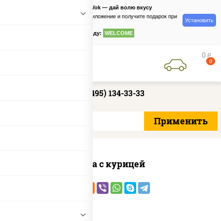
PizzaSushiWok — дай волю вкусу
Скачайте приложение и получите подарок при
Установить
заказе
по промокоду:
WELCOME
0
руб
0
+7 (495) 134-33-33
Соба с курицей