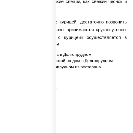
вкус блюду придают такие специи, как свежий чеснок и
соевый соус.
Чтобы заказать соба с курицей, достаточно позвонить
нашим операторам. Заказы принимаются круглосуточно.
Доставка вока
«Соба с курицей» осуществляется в
самые кратчайшие сроки!
✅ Соба с курицей заказать в Долгопрудном.
✅ Соба с курицей с доставкой на дом в Долгопрудном.
✅ Соба с курицей в Долгопрудном из ресторана
ПиццаСушиВок.
Категории товара: