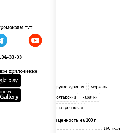
ромокоды тут
 134-33-33
ное приложение
масло растительное
грудка куриная
морковь
лук репчатый
перец болгарский
кабачки
соус "Чесночный"
лапша гречневая
Пищевая ценность на 100 г
Энерг. ценность
160 ккал