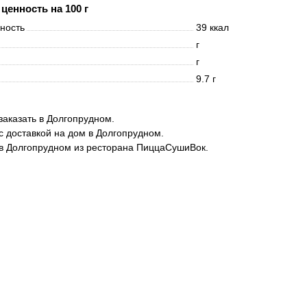
ценность на 100 г
нность
39 ккал
г
г
9.7 г
аказать в Долгопрудном.
 доставкой на дом в Долгопрудном.
в Долгопрудном из ресторана ПиццаСушиВок.