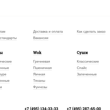
там
Доставка и оплата
Как сделать заказ
стандарты
Вакансии
лы
Wok
Суши
ические
Гречневая
Классические
енные
Пшеничная
Спайс
пуре
Яичная
Запеченные
енные
Тяханы
м
Фунчозы
+7 (495) 134-33-33
+7 (495) 287-65-00