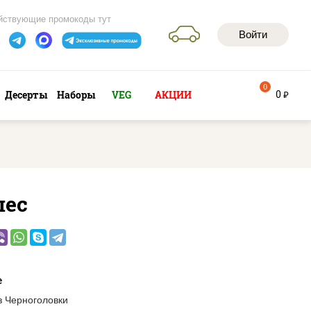
йствующие промокоды тут
Войти
0
0
Десерты
Наборы
VEG
АКЦИИ
руб
ес
е
з Черноголовки