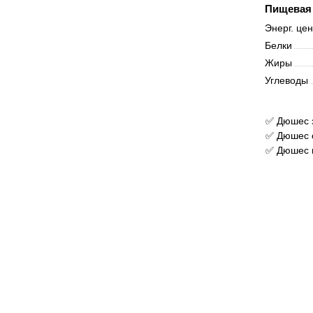
Пищевая 
Энерг. це
Белки
Жиры
Углеводы
✅ Дюшес з
✅ Дюшес с
✅ Дюшес 