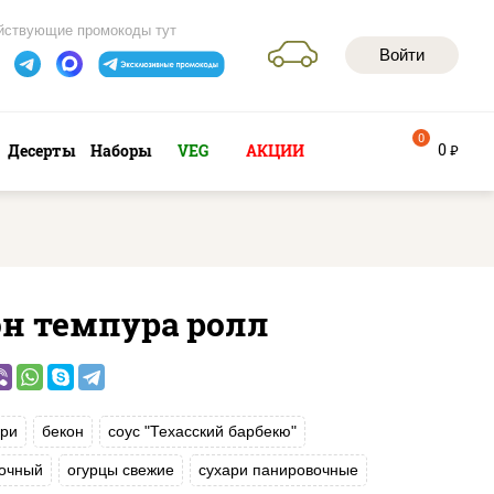
йствующие промокоды тут
Войти
0
0
Десерты
Наборы
VEG
АКЦИИ
руб
он темпура ролл
ри
бекон
соус "Техасский барбекю"
вочный
огурцы свежие
сухари панировочные