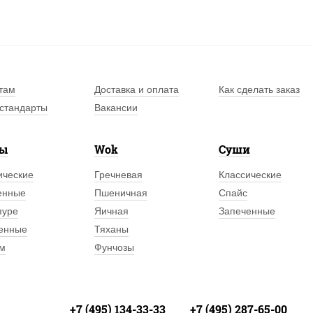
там
Доставка и оплата
Как сделать заказ
стандарты
Вакансии
лы
Wok
Суши
ические
Гречневая
Классические
енные
Пшеничная
Спайс
пуре
Яичная
Запеченные
енные
Тяханы
м
Фунчозы
+7 (495) 134-33-33
+7 (495) 287-65-00