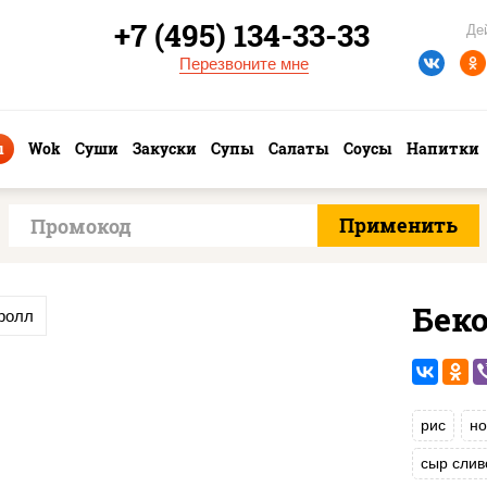
+7 (495) 134-33-33
Де
Перезвоните мне
ы
Wok
Суши
Закуски
Супы
Салаты
Соусы
Напитки
Бек
ролл
рис
но
сыр сли