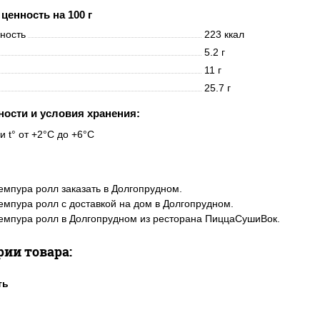
ценность на 100 г
нность
223 ккал
5.2 г
11 г
25.7 г
ности и условия хранения:
и t° от +2°C до +6°C
емпура ролл заказать в Долгопрудном.
емпура ролл с доставкой на дом в Долгопрудном.
емпура ролл в Долгопрудном из ресторана ПиццаСушиВок.
рии товара: