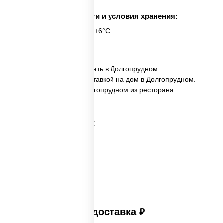
Срок годности и условия хранения:
6 часов при t° от +2°C до +6°C
6 шт.
✅ Калифорния Чиз заказать в Долгопрудном.
✅ Калифорния Чиз с доставкой на дом в Долгопрудном.
✅ Калифорния Чиз в Долгопрудном из ресторана
ПиццаСушиВок.
Категории товара:
Платная доставка
руб