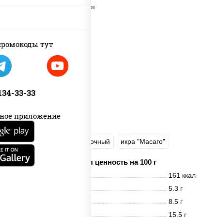
ромокоды тут
 134-33-33
ное приложение
рис
нори
сыр сливочный
икра "Масаго"
Пищевая ценность на 100 г
Энерг. ценность
161 ккал
Белки
5.3 г
Жиры
8.5 г
Углеводы
15.5 г