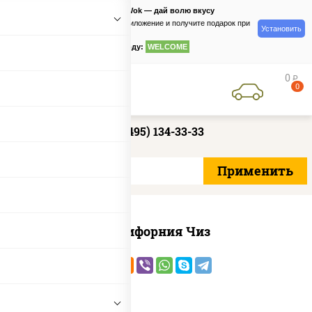
PizzaSushiWok — дай волю вкусу
Скачайте приложение и получите подарок при
Установить
заказе
по промокоду:
WELCOME
0
руб
0
+7 (495) 134-33-33
Калифорния Чиз