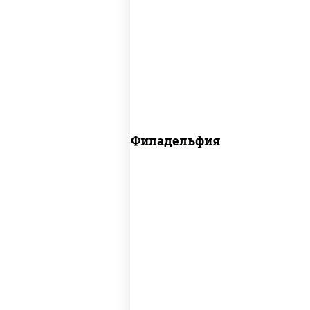
рис, нори, огурцы свежие, сыр
сливочный, лосось слабосоленый,
кунжут
Салат Филадельфия
огурцы свежие, перец болгарский,
томаты "черри", брынза, маслины,
салатная заправка с базиликом