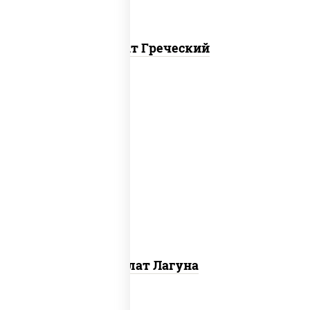
Салат Греческий
огурцы свежие, краб снежный,
майонез, яйцо куриное, сыр
"эмменталь", креветки, лук
красный, икра "масаго"
Салат Лагуна