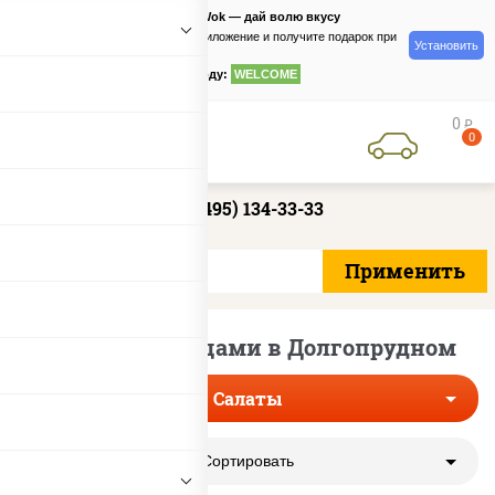
PizzaSushiWok — дай волю вкусу
Скачайте приложение и получите подарок при
Установить
заказе
по промокоду:
WELCOME
0
руб
0
+7 (495) 134-33-33
Салаты с огурцами в Долгопрудном
Салаты
Сортировать