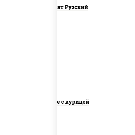
Салат Рузский
рис, куриная грудка с паприкой,
огурцы свежие, авокадо, салат
"чука", соус кунжутный, икра
"масаго", кунжут, нори
Поке с курицей