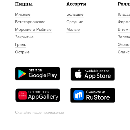
Пиццы
Ассорти
Рол
Мясные
Большие
Класс
Вегетарианские
Средние
Фирм
Морские и Рыбные
Малые
В тем
Закрытые
Запеч
Гриль
Эконо
Острые
Спайс
Скачайте наше приложение