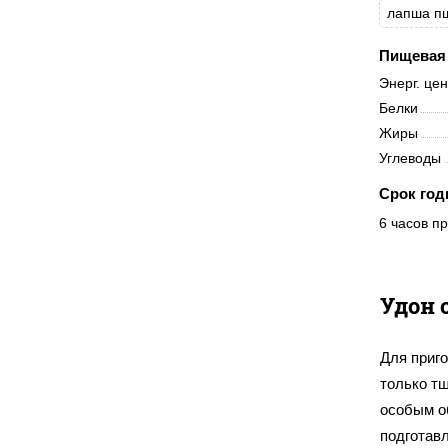
лапша п
Пищевая 
Энерг. це
Белки
Жиры
Углеводы
Срок год
6 часов пр
Удон 
Для приго
только тщ
особым об
подготав