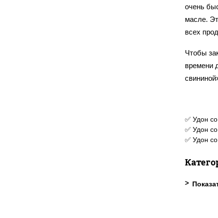
очень бы
масле. Э
всех прод
Чтобы за
времени 
свининой
✅ Удон со
✅ Удон со
✅ Удон со
Катего