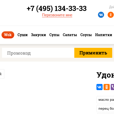
+7 (495) 134-33-33
Де
Перезвоните мне
Wok
Суши
Закуски
Супы
Салаты
Соусы
Напитки
Удо
й
масло ра
перец бо