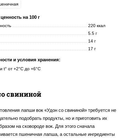
шеничная
ценность на 100 г
нность
220 ккал
5.5 г
14 г
17 г
ности и условия хранения:
и t° от +2°C до +6°C
со свининой
товления лапши вок «Удон со свининой» требуется не
ательно подобрать продукты, но и приготовить их
разом на сковороде вок. Для этого сначала
ливается пшеничная лапша, а остальные ингредиенты