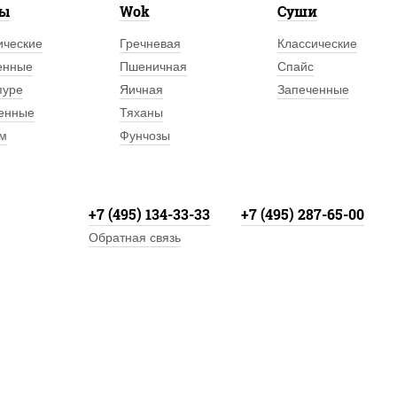
лы
Wok
Суши
ические
Гречневая
Классические
енные
Пшеничная
Спайс
пуре
Яичная
Запеченные
енные
Тяханы
м
Фунчозы
+7 (495) 134-33-33
+7 (495) 287-65-00
Обратная связь