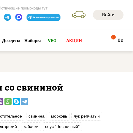
йствующие промокоды тут
Войти
0
0
Десерты
Наборы
VEG
АКЦИИ
руб
н со свининой
стительное
свинина
морковь
лук репчатый
лгарский
кабачки
соус "Чесночный"