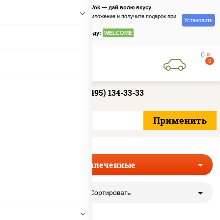
PizzaSushiWok — дай волю вкусу
Скачайте приложение и получите подарок при
Установить
заказе
по промокоду:
WELCOME
0
руб
0
+7 (495) 134-33-33
Запеченные
Сортировать