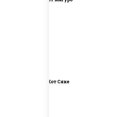
рис, нори, лосось слабосоленый, соус
"хот" (майонез кетчуп табаско
чеснок масаго)
Хот Сяке