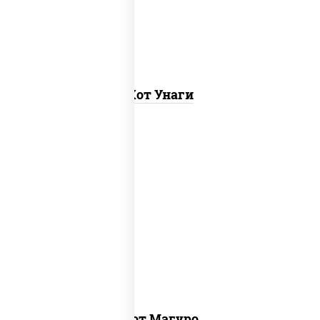
масаго)
Хот Унаги
рис, нори, тунец, соус "хот" (майонез
кетчуп табаско чеснок масаго)
Хот Магуро