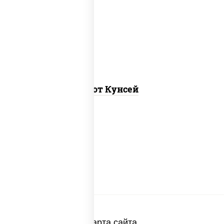
рис, нори, лосось копченый, соус
"хот" (майонез кетчуп табаско
чеснок масаго)
Хот Кунсей
Карта сайта